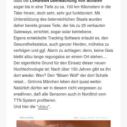
dass die
LoRaWAN überwachung von Schafen
sogar bis in eine Tiefe zu ca. 100 km Kilometern in die
Täler hinein, doch sehr, sehr gut funktioniert. Mit
Unterstützung des österreichichen Staats wurden
daher bereits grosse Teile, der bis zu 25 verbauten
Gateways, errichtet, sogar solar betriebene.
Eigens entwickelte Tracking Software erlaubt es, den
Gesundheitsstatus, auch ganzer Herden, mühelos zu
verfolgen und ggf. Alarm zu schlagen; denn, keine Geis
bleibt allzu lange regungslos an einem Ort stehen....
Der eigentliche Grund für den Einsatz dieser neuen
Hochtechnologie ist: Nach über 150 Jahren gibt es ihn
dort wieder. Wen? Den "Bösen Wolf" der dort Schafe
reisst... Grimms Märchen leben dort quasi weiter.
Natürlich dürfen wir in diesem nicht vergessen zu
erwähnen, daß alle Sensoren auch in Nordtirol vom
TTN System profitieren.
Und hier die "
".
slides