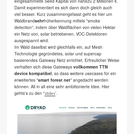
eingesammelte Seed Kapital von nahezu 2 Millionen €.
Damit experimentiert es sich dann doch gleich auch
viel besser. Kurz zusammengefasst geht es hier um
Waldbrand
sehr
früherkennung mittels "smoke
detection", indem über Waldflächen von vielen Hektar
ein Netz von, solar betriebenen, VOC-Detektoren
ausgespannt wird.
Im Wald daselbst wird gleichfalls ein, auf Mesh
Technologie gegründetes, solar und supercap
basierendes Gateway Netz errichtet. Erfreulicher Weise
verhalten sich diese Gateways
vollkommen TTN
device kompatibel
, so dass weitere usecases für ein
erweitertes "
smart forest net
" angedacht werden
können. All in all eine sehr ambitionierte Idee. Hier
gehts's zu den "
'.
slides