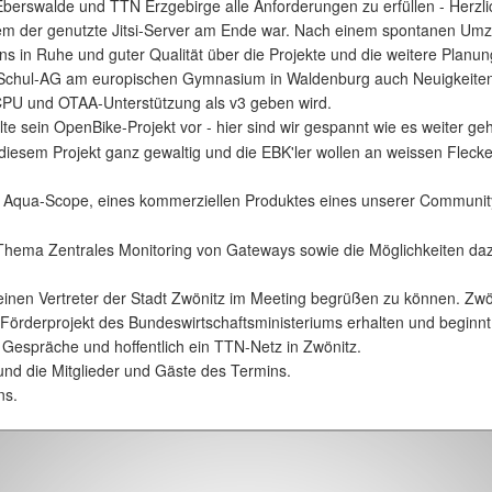
berswalde und TTN Erzgebirge alle Anforderungen zu erfüllen - Herzl
m der genutzte Jitsi-Server am Ende war. Nach einem spontanen Umzug
s in Ruhe und guter Qualität über die Projekte und die weitere Planu
r Schul-AG am europischen Gymnasium in Waldenburg auch Neuigkeite
CPU und OTAA-Unterstützung als v3 geben wird.
lte sein OpenBike-Projekt vor - hier sind wir gespannt wie es weiter ge
 diesem Projekt ganz gewaltig und die EBK'ler wollen an weissen Flecke
 Aqua-Scope, eines kommerziellen Produktes eines unserer Community-M
Thema Zentrales Monitoring von Gateways sowie die Möglichkeiten da
einen Vertreter der Stadt Zwönitz im Meeting begrüßen zu können. Zwö
 Förderprojekt des Bundeswirtschaftsministeriums erhalten und beginn
Gespräche und hoffentlich ein TTN-Netz in Zwönitz.
und die Mitglieder und Gäste des Termins.
ns.