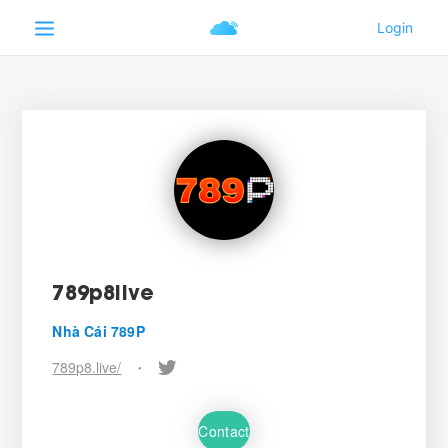
789p8live
Nhà Cái 789P
789p8.live/
•
Contact