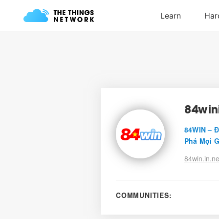
84win
84WIN – Đ
Phá Mọi G
84win.in.ne
COMMUNITIES: