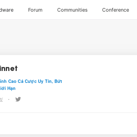
innet
ỉnh Cao Cá Cược Uy Tín, Bứt
iới Hạn
t/
•