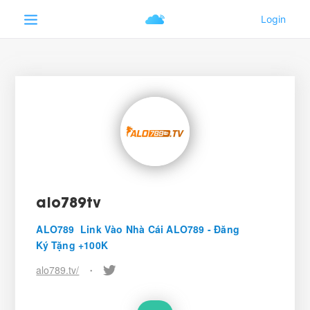
alo789tv
ALO789 ️ Link Vào Nhà Cái ALO789 - Đăng
Ký Tặng +100K
alo789.tv/
•