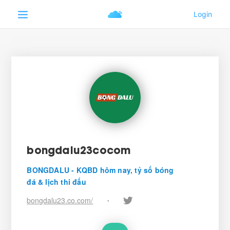
bongdalu23cocom
BONGDALU - KQBD hôm nay, tỷ số bóng
đá & lịch thi đấu
bongdalu23.co.com/
•