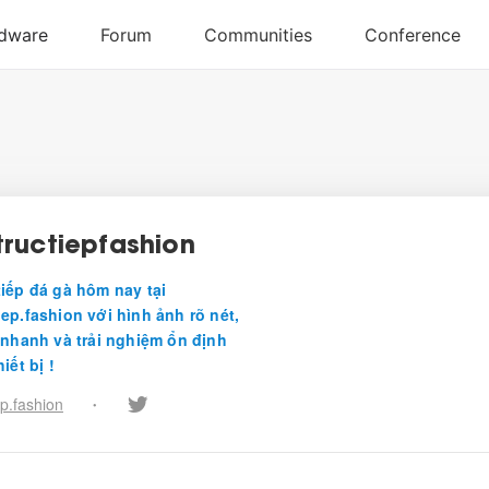
ructiepfashion
tiếp đá gà hôm nay tại
ep.fashion với hình ảnh rõ nét,
i nhanh và trải nghiệm ổn định
iết bị !
p.fashion
•