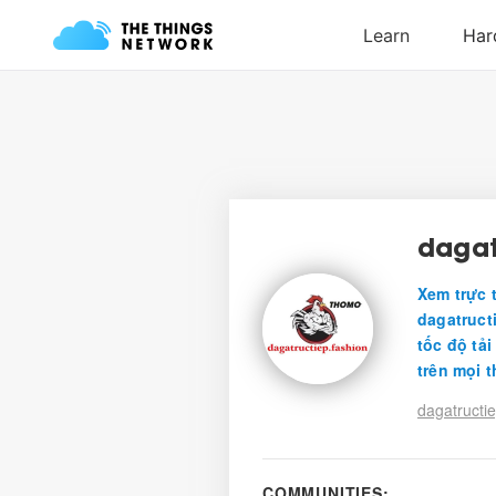
dagat
Xem trực 
dagatructi
tốc độ tả
trên mọi th
dagatructie
COMMUNITIES: