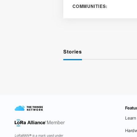
COMMUNITIES:
Stories