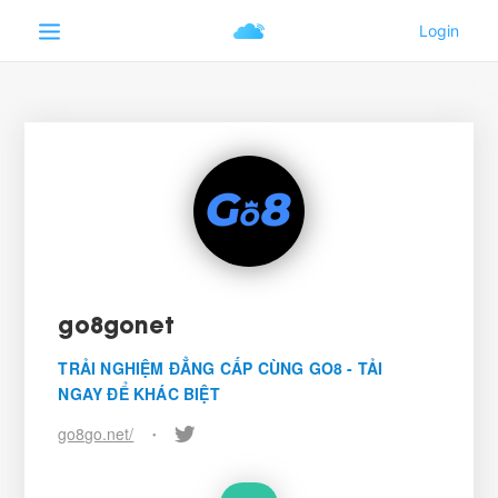
go8gonet
TRẢI NGHIỆM ĐẲNG CẤP CÙNG GO8 - TẢI
NGAY ĐỂ KHÁC BIỆT
go8go.net/
•