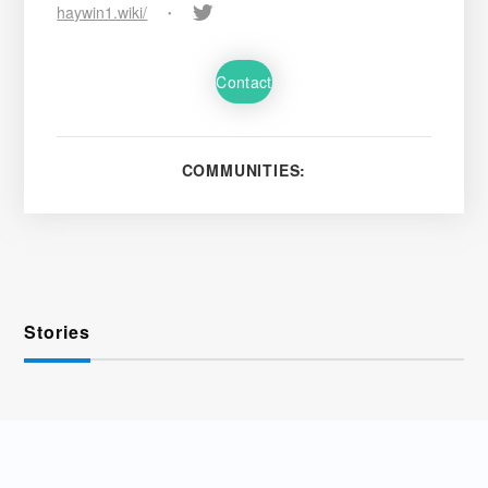
haywin1.wiki/
•
Contact
COMMUNITIES:
Stories