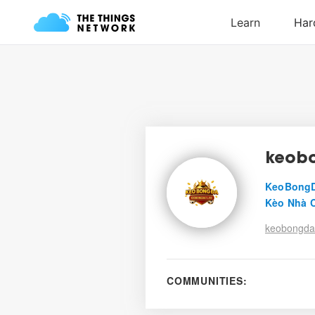
keobo
KeoBongD
Kèo Nhà C
keobongda7
COMMUNITIES: