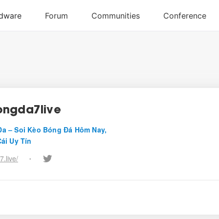
ngda7live
a – Soi Kèo Bóng Đá Hôm Nay,
ái Uy Tín
.live/
•