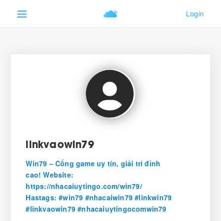
linkvaowin79
Win79 – Cổng game uy tín, giải trí đỉnh
cao! Website:
https://nhacaiuytingo.com/win79/
Hastags: #win79 #nhacaiwin79 #linkwin79
#linkvaowin79 #nhacaiuytingocomwin79