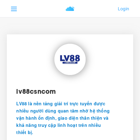
lv88csncom
LV88 là nền tảng giải trí trực tuyến được
nhiều người dùng quan tâm nhờ hệ thống
vận hành ổn định, giao diện thân thiện và
khả năng truy cập linh hoạt trên nhiều
thiết bị.