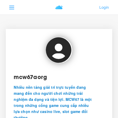
mcw67aorg
Nhiều nền tảng giải trí trực tuyến đang
mang đến cho người chơi những trải
nghiệm đa dạng và tiện lợi. MCW67 là một
trong những cổng game cung cấp nhiều
lựa chọn như casino live, slot game đổi
thưởng