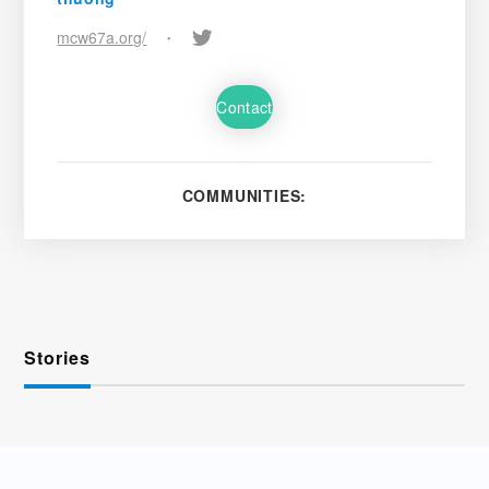
mcw67a.org/
•
Contact
COMMUNITIES:
Stories