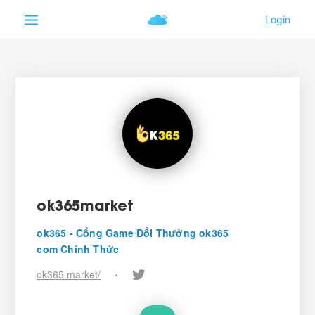
ok365market
ok365 - Cổng Game Đổi Thưởng ok365
com Chính Thức
ok365.market/
•