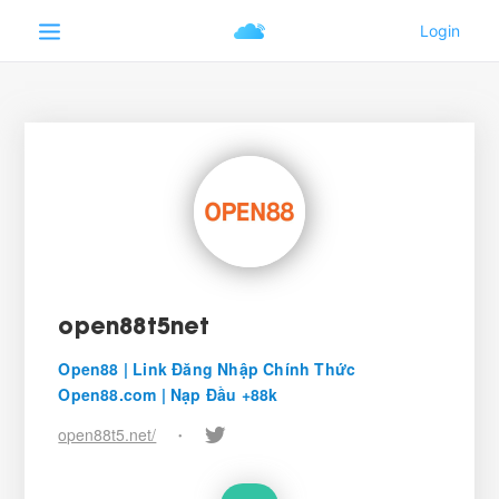
open88t5net
Open88 | Link Đăng Nhập Chính Thức
Open88.com | Nạp Đầu +88k
open88t5.net/
•