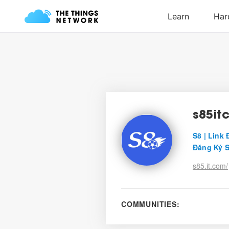
s85it
S8 | Link
Đăng Ký 
s85.it.com/
COMMUNITIES: