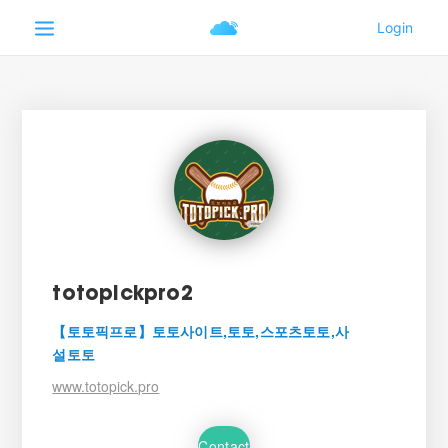
totopickpro2
【토토픽프로】토토사이트,토토,스포츠토토,사
설토토
www.totopick.pro
Contact