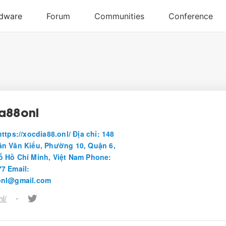
a88onl
ttps://xocdia88.onl/ Địa chỉ: 148
n Văn Kiểu, Phường 10, Quận 6,
 Hồ Chí Minh, Việt Nam Phone:
7 Email:
onl@gmail.com
nl/
•