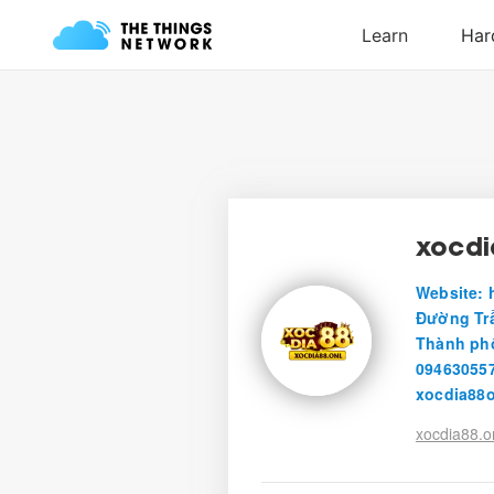
xocdi
Website: h
Đường Trầ
Thành phố
094630557
xocdia88
xocdia88.o