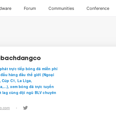
acbachdangco
 phát trực tiếp bóng đá miễn phí
i đấu hàng đầu thế giới (Ngoại
 Cúp C1, La Liga,
a,...), xem bóng đá trực tuyến
t lag cùng đội ngũ BLV chuyên
o.com
•