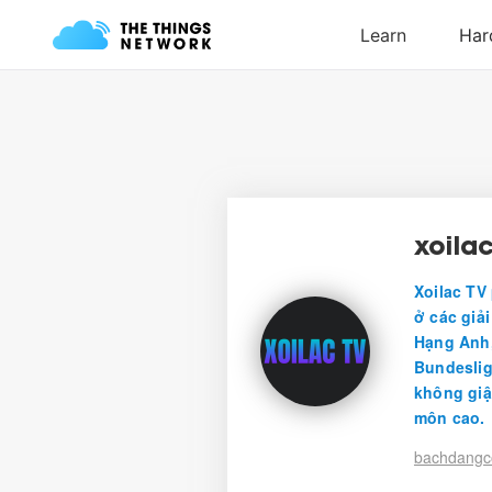
xoil
Xoilac TV
ở các giả
Hạng Anh,
Bundeslig
không giậ
môn cao.
bachdangc