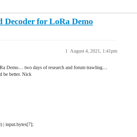
d Decoder for LoRa Demo
1
August 4, 2021, 1:41pm
oRa Demo… two days of research and forum trawling…
ld be better. Nick
 | input.bytes[7];