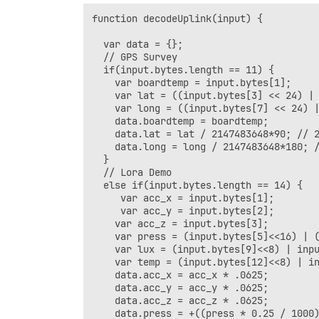
function decodeUplink(input) {

  var data = {};

  // GPS Survey

  if(input.bytes.length == 11) {

    var boardtemp = input.bytes[1];

    var lat = ((input.bytes[3] << 24) | 
    var long = ((input.bytes[7] << 24) |
    data.boardtemp = boardtemp;

    data.lat = lat / 2147483648*90; // 2
    data.long = long / 2147483648*180; /
  }

  // Lora Demo

  else if(input.bytes.length == 14) {

     var acc_x = input.bytes[1];

     var acc_y = input.bytes[2];

    var acc_z = input.bytes[3];

    var press = (input.bytes[5]<<16) | (
    var lux = (input.bytes[9]<<8) | inpu
    var temp = (input.bytes[12]<<8) | in
    data.acc_x = acc_x * .0625;

    data.acc_y = acc_y * .0625;

    data.acc_z = acc_z * .0625;

    data.press = +((press * 0.25 / 1000)