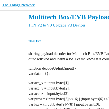
The Things Network
Multitech Box/EVB Payloa
TTN V2 to V3 Upgrade
V3 Devices
enarcee
sharing payload decoder for Multitech Box/EVB L
quite relieved and learnt a lot. Let me know if it cou
function decodeUplink(input) {
var data = {};
var acc_x = input.bytes[1];
var acc_y = input.bytes[2];
var acc_z = input.bytes[3];
var press = (input.bytes[5]<<16) | (input.bytes[6]<<8)
var lux = (input.bytes[9]<<8) | input.bytes[10];