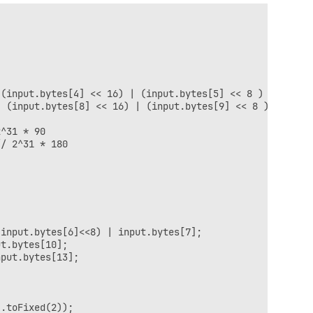
(input.bytes[4] << 16) | (input.bytes[5] << 8 ) || input
 (input.bytes[8] << 16) | (input.bytes[9] << 8 ) | input
^31 * 90

/ 2^31 * 180

input.bytes[6]<<8) | input.bytes[7];

t.bytes[10];

put.bytes[13];

.toFixed(2));
