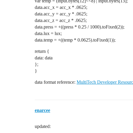
var temp = (input.bytes[12]<<8) | input.bytes[13];
data.acc_x = acc_x * .0625;
data.acc_y = acc_y * .0625;
data.acc_z = acc_z * .0625;
data.press = +((press * 0.25 / 1000).toFixed(2));
data.lux = lux;
data.temp = +((temp * 0.0625).toFixed(1));
return {
data: data
};
}
data format reference:
MultiTech Developer Resourc
enarcee
updated: