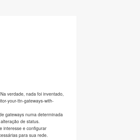
Na verdade, nada foi inventado,
tor-your-ttn-gateways-with-
ne) de gateways numa determinada
lteração de status.
 interesse e configurar
essárias para sua rede.