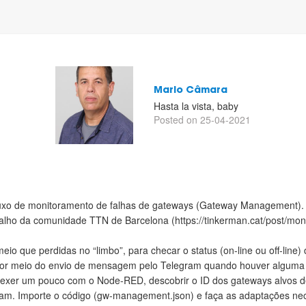
Mario Câmara
Hasta la vista, baby
Posted on 25-04-2021
luxo de monitoramento de falhas de gateways (Gateway Management). 
abalho da comunidade TTN de Barcelona (https://tinkerman.cat/post/moni
 meio que perdidas no “limbo”, para checar o status (on-line ou off-li
r por meio do envio de mensagem pelo Telegram quando houver alguma a
exer um pouco com o Node-RED, descobrir o ID dos gateways alvos de
m. Importe o código (gw-management.json) e faça as adaptações nec