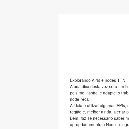
Explorando APIs e nodes TTN
A boa dica desta vez será um f
pois me inspirei e adaptei o tr
node-red).
A ideia é utilizar algumas APIs,
região e, melhor ainda, alerta
Bem, faz-se necessário saber m
apropriadamente o Node Telegra