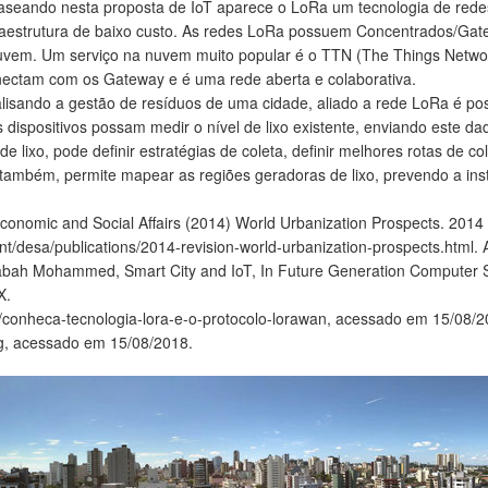
Baseando nesta proposta de IoT aparece o LoRa um tecnologia de rede
fraestrutura de baixo custo. As redes LoRa possuem Concentrados/G
 nuvem. Um serviço na nuvem muito popular é o TTN (The Things Netw
ectam com os Gateway e é uma rede aberta e colaborativa.
alisando a gestão de resíduos de uma cidade, aliado a rede LoRa é poss
os dispositivos possam medir o nível de lixo existente, enviando este 
e lixo, pode definir estratégias de coleta, definir melhores rotas de c
e também, permite mapear as regiões geradoras de lixo, prevendo a inst
conomic and Social Affairs (2014) World Urbanization Prospects. 2014 
t/desa/publications/2014-revision-world-urbanization-prospects.html.
abah Mohammed, Smart City and IoT, In Future Generation Computer 
X.
conheca-tecnologia-lora-e-o-protocolo-lorawan, acessado em 15/08/2
rg, acessado em 15/08/2018.