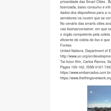
privacidade das Smart Cities . 
licenciada, baixo consumo e in
dados dos dispositivos para a
servidores na nuvem que se con
No cenário das smarts cities an
nas lixeiras/container, em que 
o órgão competente pela coleta d
eficiente de coleta de lixo e qu
Fontes:
United Nations, Department of E
http://www.un.org/en/developmen
Tai-hoon Kim, Carlos Ramos, S
Pages 159-162, ISSN 0167-739
https://www.embarcados.com.br/
https://www.thethingsnetwork.o