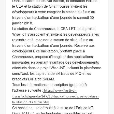
Dans le cadre du festival transfo, la fondation Eclipse,
le CEA et la station de Chamrousse invitent les
développeurs à venir imaginer la station du futur au
travers d'un hackathon d'une journée le samedi 20
janvier 2018.
La station de Chamrousse, le CEA-LETI et le projet
Wise-IoT s’associent et invitent les développeurs à les
rejoindre et à imaginer la station de ski du futur au
travers d’un hackathon d’une journée. Réservé aux
développeurs, ce hackathon, prenant place à
Chamrousse, propose d’imaginer des applications
innovantes en prenant avantage des développements
effectués dans le projet Wise-IoT, incluant la plateforme
sensiNact, les capteurs de ski issus de PIQ et les
bracelets LoRa de Solu-M.
Tous les informations et inscription (gratuite) à
l'adresse suivante :
http://www.festival-
transfo.fr/agenda/147/13-hackathon-eclipse-iot-days-
la-station-du-futur.htm
Ce hackathon se déroule à la suite de l'Eclipse IoT
Days 2018 où les technologies disponibles seront