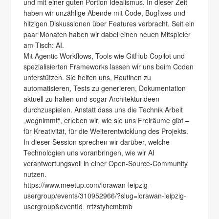
und mit einer guten Portion Idealismus. In dieser Zeit
haben wir unzählige Abende mit Code, Bugfixes und
hitzigen Diskussionen über Features verbracht. Seit ein
paar Monaten haben wir dabei einen neuen Mitspieler
am Tisch: AI.
Mit Agentic Workflows, Tools wie GitHub Copilot und
spezialisierten Frameworks lassen wir uns beim Coden
unterstützen. Sie helfen uns, Routinen zu
automatisieren, Tests zu generieren, Dokumentation
aktuell zu halten und sogar Architekturideen
durchzuspielen. Anstatt dass uns die Technik Arbeit
„wegnimmt“, erleben wir, wie sie uns Freiräume gibt –
für Kreativität, für die Weiterentwicklung des Projekts.
In dieser Session sprechen wir darüber, welche
Technologien uns voranbringen, wie wir AI
verantwortungsvoll in einer Open-Source-Community
nutzen.
https://www.meetup.com/lorawan-leipzig-
usergroup/events/310952966/?slug=lorawan-leipzig-
usergroup&eventId=rrtzstyhcmbmb