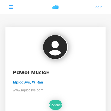
Paweł Musiał
MpicoSys, WiRan
www.mpicosys.com
Contact