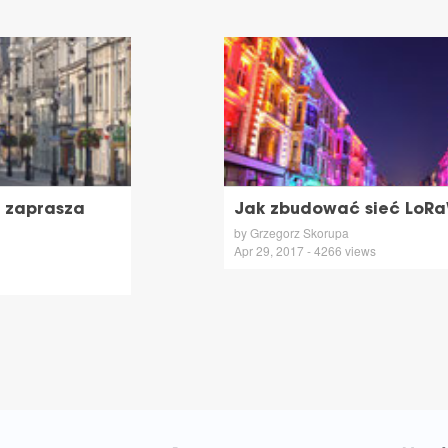
i zaprasza
Jak zbudować sieć LoRa
by Grzegorz Skorupa
Apr 29, 2017 - 4266 views