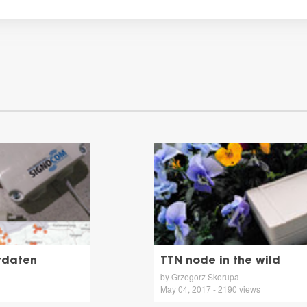
tdaten
TTN node in the wild
by Grzegorz Skorupa
May 04, 2017 - 2190 views