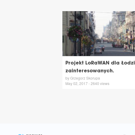
Projekt LoRaWAN dla Łodz
zainteresowanych.
by Grzegorz Skorupa
May 02, 2017 - 2640 views