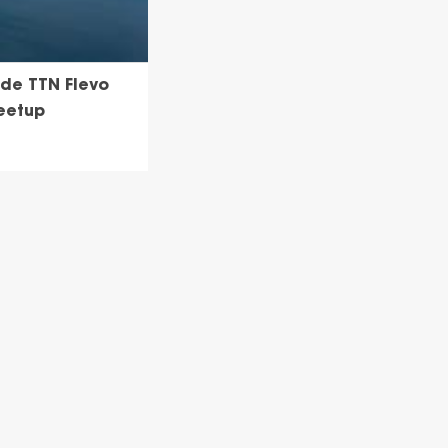
nde TTN Flevo
meetup