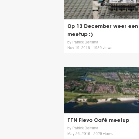
Op 13 December weer een 
meetup :)
by Patrick Beitsma
Nov 19, 2016 - 1989 views
TTN Flevo Café meetup
by Patrick Beitsma
May 26, 2016 - 2029 views