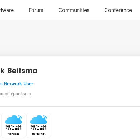
ck Beitsma
s Network User
.com/in/pbeitsma