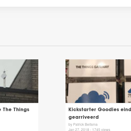
e The Things
Kickstarter Goodies eind
gearriveerd
by Patrick Beitsma
Jan 27, 2018 - 1745 views