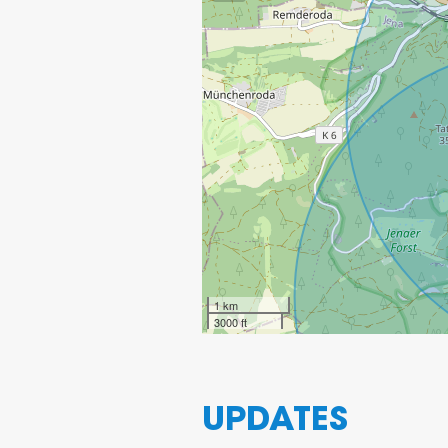
1 km
3000 ft
UPDATES