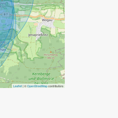
Leaflet
| ©
OpenStreetMap
contributors