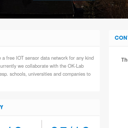
CON
 a free IOT sensor data network for any kind
Th
urrently we collaborate with the OK-Lab
sp. schools, universities and companies to
Y