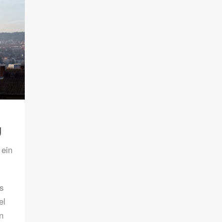
g
 ein
s
el
n