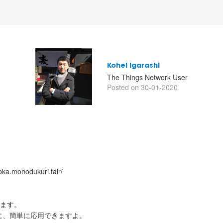
Kohei Igarashi
The Things Network User
Posted on 30-01-2020
ka.monodukuri.fair/
します。
に、簡単に応用できますよ。