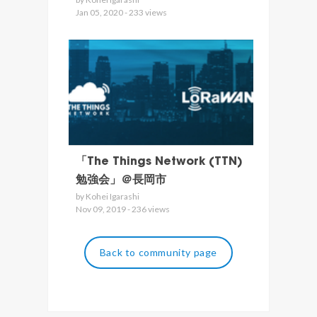
Jan 05, 2020 - 233 views
「The Things Network (TTN)
勉強会」＠長岡市
by Kohei Igarashi
Nov 09, 2019 - 236 views
Back to community page