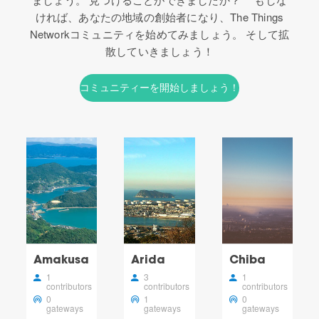
ければ、あなたの地域の創始者になり、The Things
Networkコミュニティを始めてみましょう。 そして拡
散していきましょう！
コミュニティーを開始しましょう！
Amakusa
Arida
Chiba
1
3
1
contributors
contributors
contributors
0
1
0
gateways
gateways
gateways