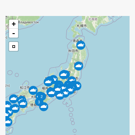
+
-
3
3
5
4
2
3