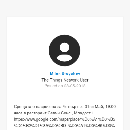
Milen Stoychev
The Things Network User
Posted on 28-05-2018
Срещата е насрочена за Четвъртък, 31ви Май, 19:00
часа в ресторант Севън Сенс , Младост 1 .
https://www.google.com/maps/place/%D0%A1%D0%B5
%D0%B2%D1%8A%D0%BD+%D0%A1%D0%B5%D0%