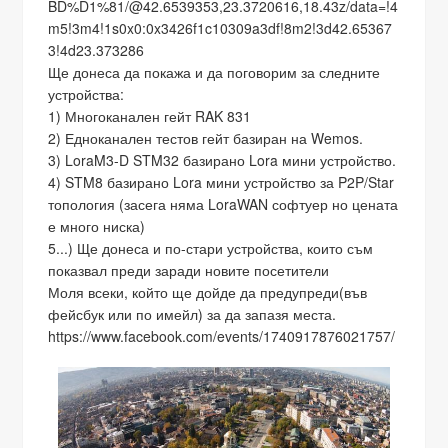
BD%D1%81/@42.6539353,23.3720616,18.43z/data=!4
m5!3m4!1s0x0:0x3426f1c10309a3df!8m2!3d42.65367
3!4d23.373286
Ще донеса да покажа и да поговорим за следните
устройства:
1) Многоканален гейт RAK 831
2) Едноканален тестов гейт базиран на Wemos.
3) LoraM3-D STM32 базирано Lora мини устройство.
4) STM8 базирано Lora мини устройство за P2P/Star
топология (засега няма LoraWAN софтуер но цената
е много ниска)
5...) Ще донеса и по-стари устройства, които съм
показвал преди заради новите посетители
Моля всеки, който ще дойде да предупреди(във
фейсбук или по имейл) за да запазя места.
https://www.facebook.com/events/1740917876021757/