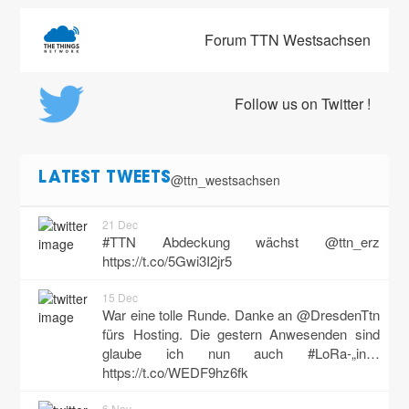
Forum TTN Westsachsen
Follow us on Twitter !
@ttn_westsachsen
LATEST TWEETS
21 Dec
#TTN Abdeckung wächst @ttn_erz
https://t.co/5Gwi3I2jr5
15 Dec
War eine tolle Runde. Danke an @DresdenTtn
fürs Hosting. Die gestern Anwesenden sind
glaube ich nun auch #LoRa-„in…
https://t.co/WEDF9hz6fk
6 Nov