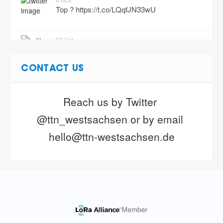
Top ?
https://t.co/LQqfJN33wU
30 Oct
Bunt ja bunt sind alle meine Neopixel ?
https://t.co/syDrwGjObL
CONTACT US
25 Sep
Heute noch einmal aus westlicher Richtung
@smart_zwoenitz angefahren - Link mit
Reach us by Twitter 
16,7km Entfernung Richtung #A72 bek…
@ttn_westsachsen or by email 
https://t.co/0deW3eSEjW
hello@ttn-westsachsen.de