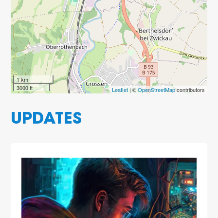
1 km
3000 ft
Leaflet
| ©
OpenStreetMap
contributors
UPDATES