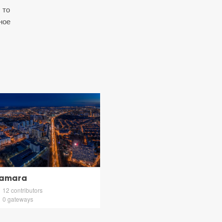
 то
ное
amara
12 contributors
0 gateways