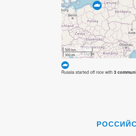
500 km
300 mi
Russia started off nice with
3 communi
РОССИЙС