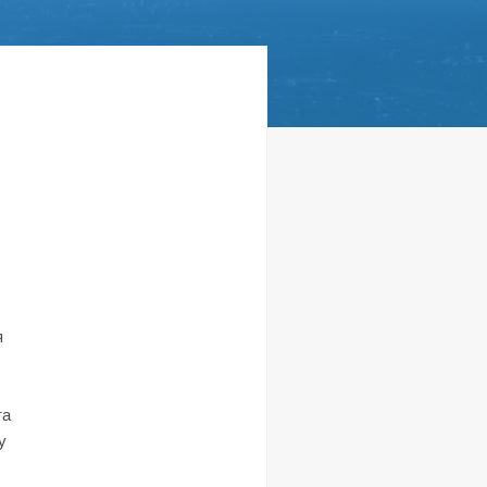
й
я
та
у