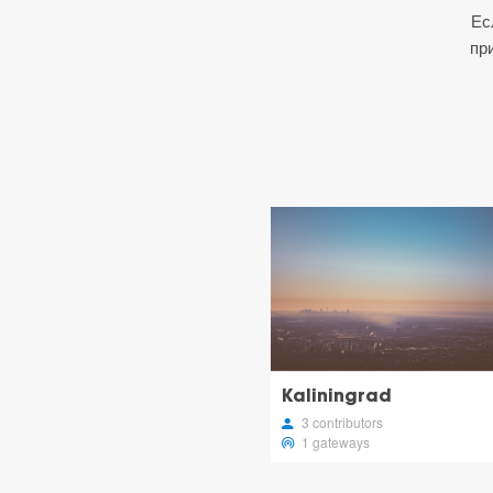
Ес
пр
Kaliningrad
3 contributors
1 gateways