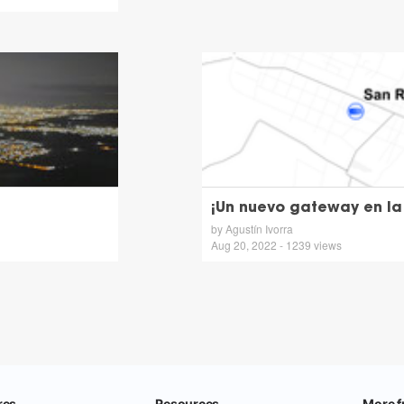
¡Un nuevo gateway en l
by Agustín Ivorra
Aug 20, 2022 - 1239 views