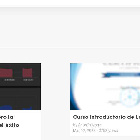
ero la
Curso introductorio de
by Agustín Ivorra
el éxito
Mar 12, 2023 - 2758 views