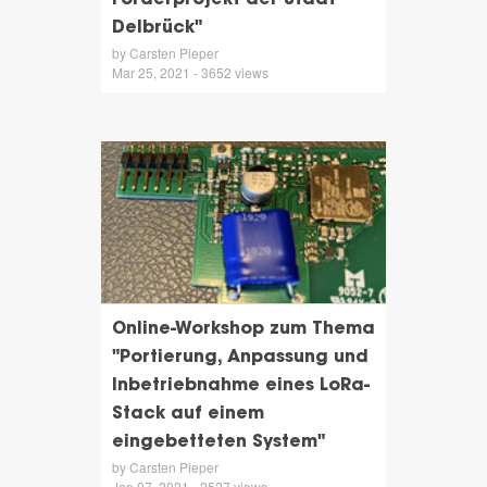
Förderprojekt der Stadt
Delbrück"
by Carsten Pieper
Mar 25, 2021 - 3652 views
Online-Workshop zum Thema
"Portierung, Anpassung und
Inbetriebnahme eines LoRa-
Stack auf einem
eingebetteten System"
by Carsten Pieper
Jan 07, 2021 - 2527 views