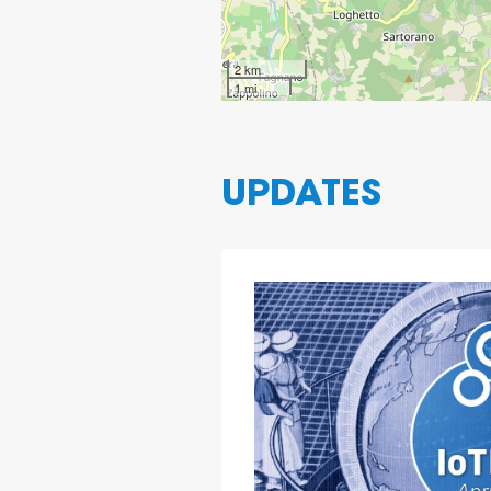
2 km
1 mi
UPDATES