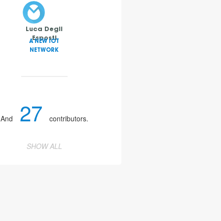
Luca Degli
Esposti
A NEW IOT
NETWORK
27
And
contributors.
SHOW ALL