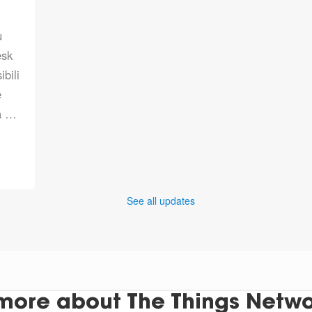
u
esk
bili
e
a …
See all updates
more about The Things Networ