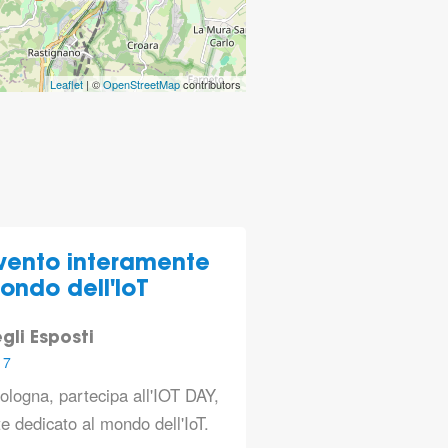
Leaflet
| ©
OpenStreetMap
contributors
evento interamente
ondo dell'IoT
gli Esposti
17
logna, partecipa all'
IOT DAY,
te dedicato al mondo dell'IoT
.