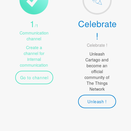
1
Celebrate
/
1
!
Communication
channel
Celebrate !
Create a
channel for
Unleash
internal
Cartago and
communication
become an
official
community of
Go to channel
The Things
Network
Unleash !