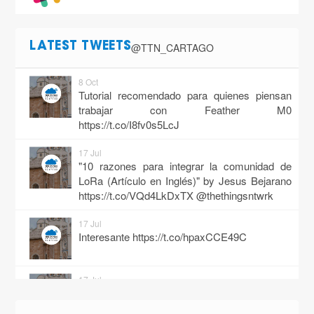
@TTN_CARTAGO
LATEST TWEETS
8 Oct
Tutorial recomendado para quienes piensan
trabajar con Feather M0
https://t.co/I8fv0s5LcJ
17 Jul
"10 razones para integrar la comunidad de
LoRa (Artículo en Inglés)" by Jesus Bejarano
https://t.co/VQd4LkDxTX
@thethingsntwrk
17 Jul
Interesante
https://t.co/hpaxCCE49C
17 Jul
Pues quien iba a pensar que bajo tamaño de
los edificios fuera una fortaleza en #Cartago.