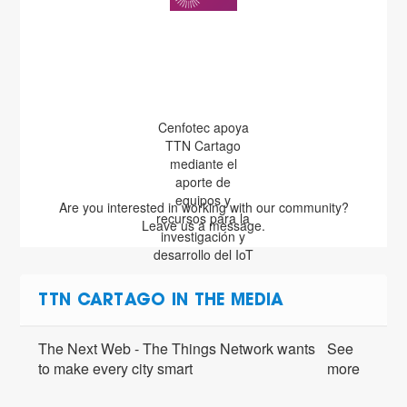
Cenfotec apoya
TTN Cartago
mediante el
aporte de
equipos y
Are you interested in working with our community?
recursos para la
Leave us a message.
investigación y
desarrollo del IoT
TTN CARTAGO IN THE MEDIA
The Next Web - The Things Network wants
See
to make every city smart
more