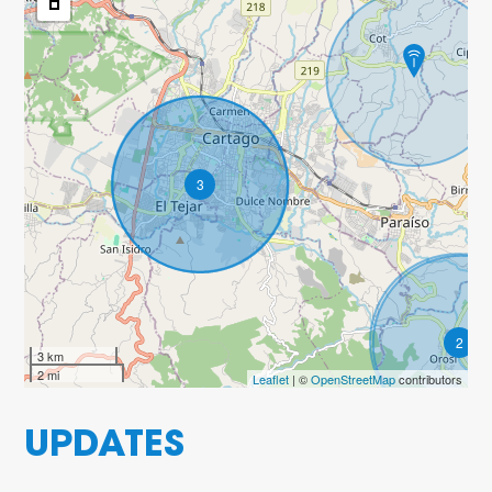
3
2
3 km
2 mi
Leaflet
| ©
OpenStreetMap
contributors
UPDATES