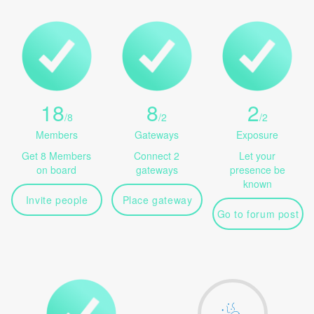
18
8
2
/
8
/
2
/
2
Members
Gateways
Exposure
Get 8 Members
Connect 2
Let your
on board
gateways
presence be
known
Invite people
Place gateway
Go to forum post