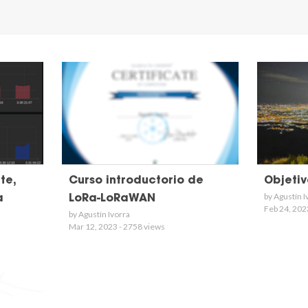
te,
Curso introductorio de
Objetiv
by Agustín I
a
LoRa-LoRaWAN
Feb 24, 202
by Agustín Ivorra
Mar 12, 2023 - 2758 views