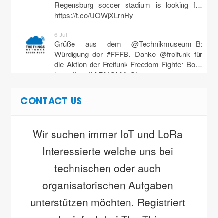
Regensburg soccer stadium is looking f…
https://t.co/UOWjXLrnHy
6 Jul
Grüße aus dem @Technikmuseum_B:
Würdigung der #FFFB. Danke @freifunk für
die Aktion der Freifunk Freedom Fighter Bo…
https://t.co/1ARMObMpGI
31 May
CONTACT US
Ich brauche zwar erst noch nen Pool ??‍♂️?,
aber dann würde auch sofort ein Sensor dafür
gebaut ?!
https://t.co/msHKLL0Sdg
Wir suchen immer IoT und LoRa 
31 May
Interessierte welche uns bei 
Das nächste @TTN_Regensburg MeetUp
steht ????: Wann? 11.06.2019 ab 17:30 Uhr
technischen oder auch 
Wo? Das Deggigner, Wahlenstraße 17, 93…
organisatorischen Aufgaben 
https://t.co/eGTHFVaq6X
unterstützen möchten. Registriert 