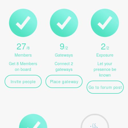
27
9
2
/
8
/
2
/
2
Members
Gateways
Exposure
Get 8 Members
Connect 2
Let your
on board
gateways
presence be
known
Invite people
Place gateway
Go to forum post