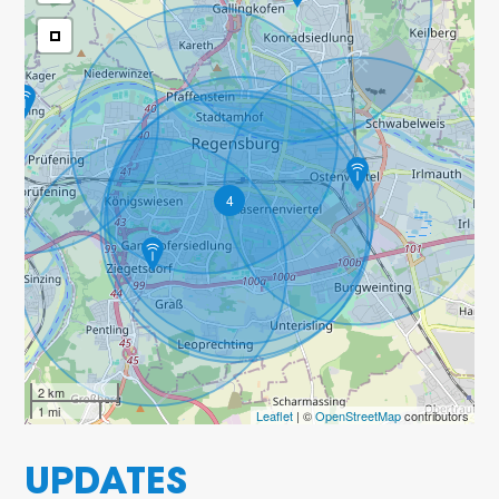
4
2 km
1 mi
Leaflet
| ©
OpenStreetMap
contributors
UPDATES