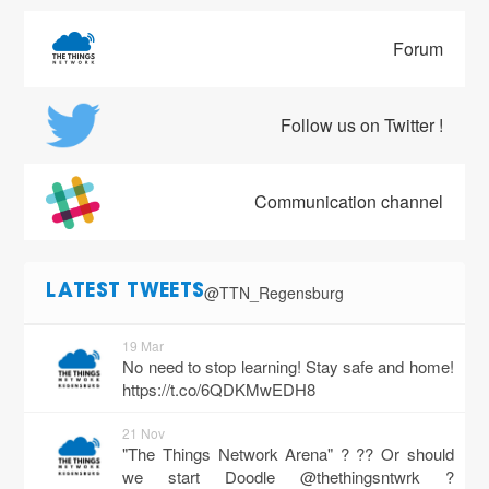
Forum
Follow us on Twitter !
Communication channel
@TTN_Regensburg
LATEST TWEETS
19 Mar
No need to stop learning! Stay safe and home!
https://t.co/6QDKMwEDH8
21 Nov
"The Things Network Arena" ? ?? Or should
we start Doodle @thethingsntwrk ?