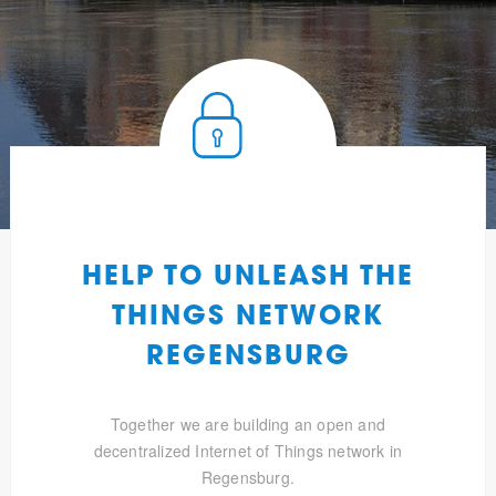
HELP TO UNLEASH THE
THINGS NETWORK
REGENSBURG
Together we are building an open and
decentralized Internet of Things network in
Regensburg.