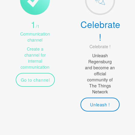
1
Celebrate
/
1
!
Communication
channel
Celebrate !
Create a
channel for
Unleash
internal
Regensburg
communication
and become an
official
community of
Go to channel
The Things
Network
Unleash !