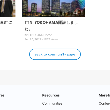
EASTに
TTN_YOKOHAMA開設しまし
た。
by TTN_YOKOHAMA
Sep 26, 2017 - 1917 views
Back to community page