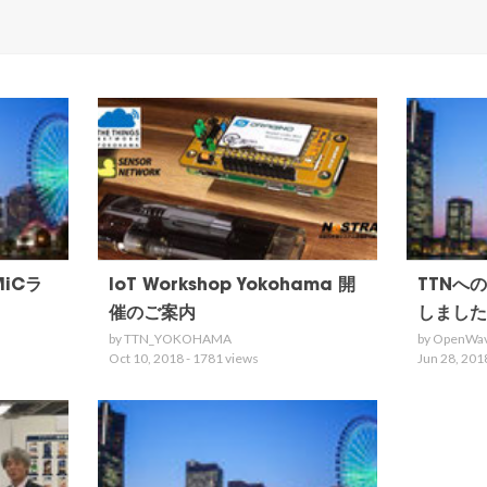
MiCラ
IoT Workshop Yokohama 開
TTNへ
催のご案内
しました
by TTN_YOKOHAMA
by OpenWa
Oct 10, 2018 - 1781 views
Jun 28, 201