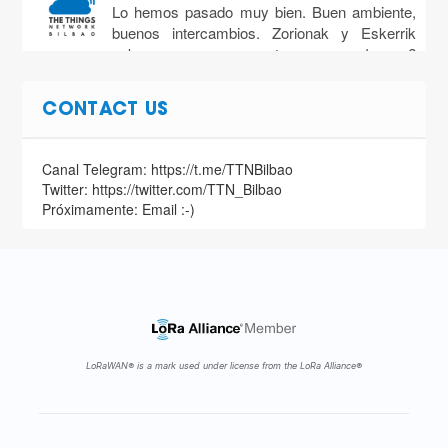
Lo hemos pasado muy bien. Buen ambiente,
buenos intercambios. Zorionak y Eskerrik
asko por vuestro curro! ?
https://t.co/VeelnTCWY2
CONTACT US
27 Oct
#Fenps project in #MFBIO18 by our friends of
#TTN in @TTN_Salamanca
Canal Telegram: https://t.me/TTNBilbao
https://t.co/aNKbYK2b1i
Twitter: https://twitter.com/TTN_Bilbao
Próximamente: Email :-)
25 Oct
Mañana en @MakerFaireBio os mostraremos
cómo es un gateway de #LoRaWAN
configurado para #TTN No faltes. Desde las
1…
https://t.co/3hFfzXthgx