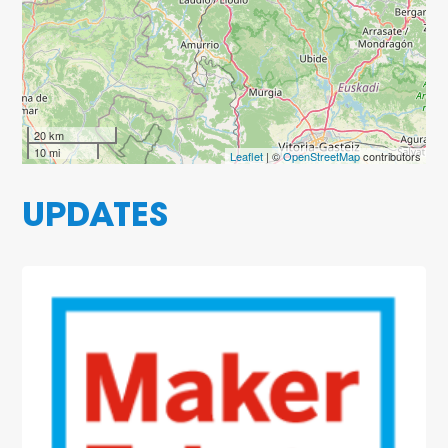
20 km
10 mi
Leaflet
| ©
OpenStreetMap
contributors
UPDATES