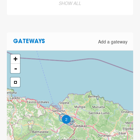
SHOW ALL
Add a gateway
GATEWAYS
+
-
2