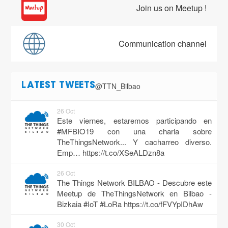
Join us on Meetup !
Communication channel
@TTN_Bilbao
LATEST TWEETS
26 Oct
Este viernes, estaremos participando en
#MFBIO19 con una charla sobre
TheThingsNetwork... Y cacharreo diverso.
Emp…
https://t.co/XSeALDzn8a
26 Oct
The Things Network BILBAO - Descubre este
Meetup de TheThingsNetwork en Bilbao -
Bizkaia #IoT #LoRa
https://t.co/fFVYpIDhAw
30 Oct