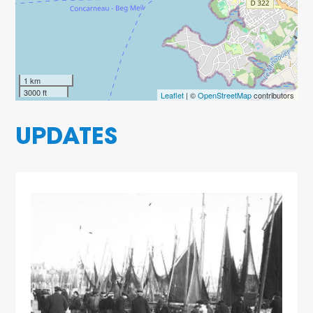
1 km
3000 ft
Leaflet
| ©
OpenStreetMap
contributors
UPDATES