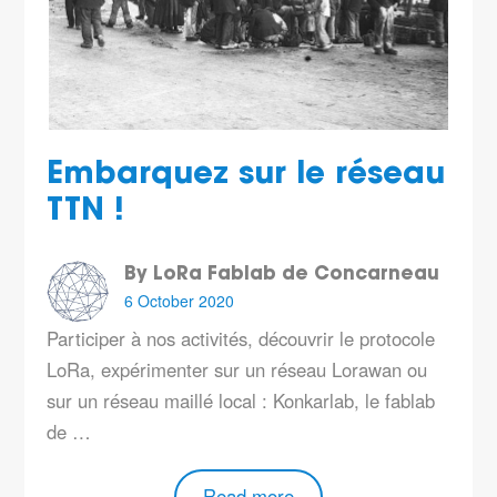
Embarquez sur le réseau
TTN !
By LoRa Fablab de Concarneau
6 October 2020
Participer à nos activités, découvrir le protocole
LoRa, expérimenter sur un réseau Lorawan ou
sur un réseau maillé local : Konkarlab, le fablab
de …
Read more