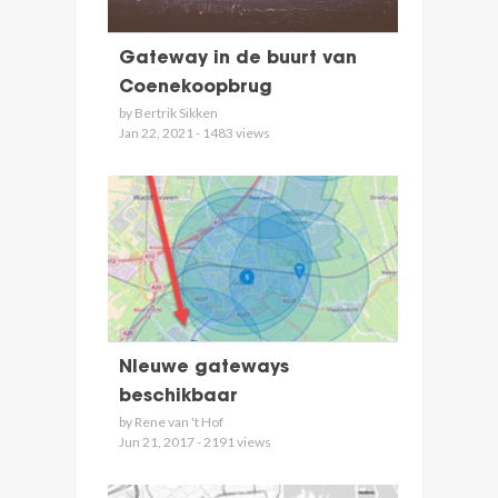
Gateway in de buurt van
Coenekoopbrug
by Bertrik Sikken
Jan 22, 2021 - 1483 views
NIeuwe gateways
beschikbaar
by Rene van 't Hof
Jun 21, 2017 - 2191 views