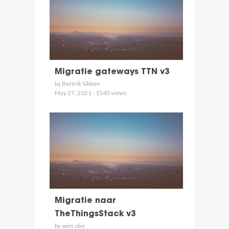
Migratie gateways TTN v3
by Bertrik Sikken
May 27, 2021 - 1543 views
Migratie naar
TheThingsStack v3
by wim olie