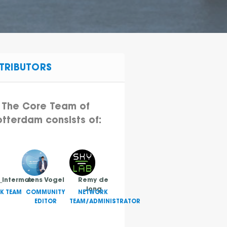
TRIBUTORS
The Core Team of
tterdam consists of:
_Intermax
Jens Vogel
Remy de
Jong
K TEAM
COMMUNITY
NETWORK
EDITOR
TEAM/ADMINISTRATOR