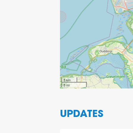
5 km
5 mi
UPDATES