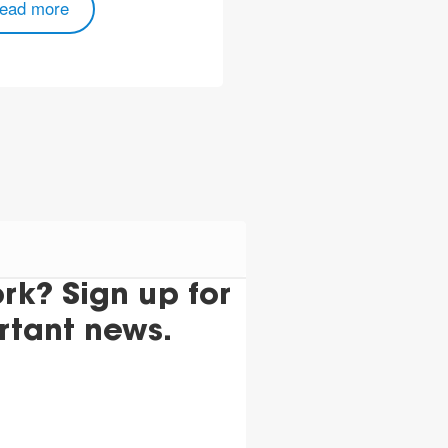
ead more
Read more
k? Sign up for
rtant news.