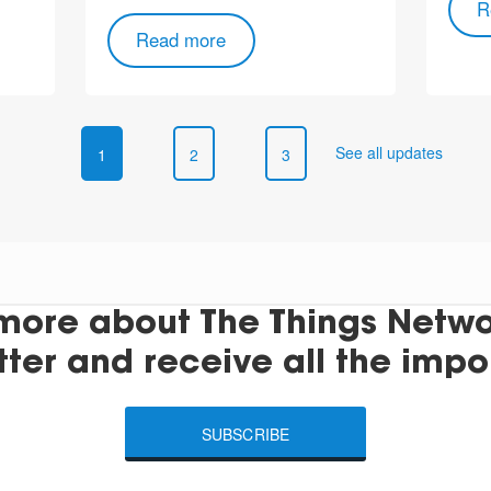
R
Read more
See all updates
1
2
3
more about The Things Networ
tter and receive all the impo
SUBSCRIBE