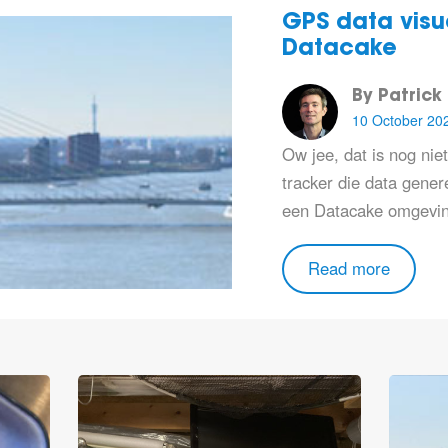
GPS data visua
Datacake
By Patrick
10 October 20
Ow jee, dat is nog ni
tracker die data genere
een Datacake omgeving
Read more