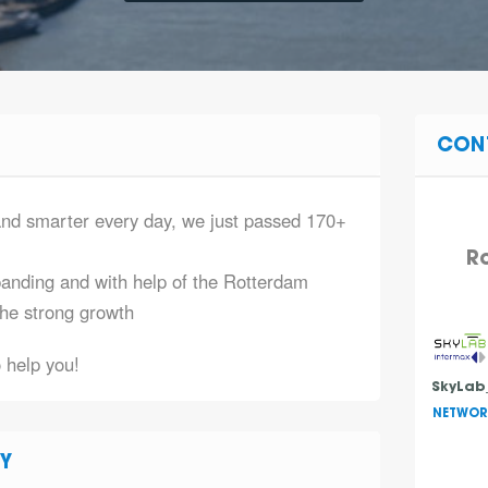
CON
and smarter every day, we just passed 170+
Ro
panding and with help of the Rotterdam
he strong growth
 help you!
SkyLab
NETWOR
Y