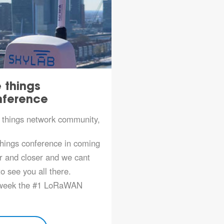
 things
Coverage in 
nference
van Holland!
 things network community,
Skylab has installed a
gateway in collaborati
hings conference in coming
municipality of Rotter
r and closer and we cant
Intermax and housing
to see you all there.
association Hoek van 
 week the #1 LoRaWAN
With the r…