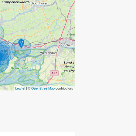
0
Leaflet
| ©
OpenStreetMap
contributors