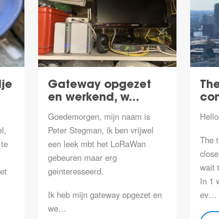
je
Gateway opgezet
The
en werkend, w…
co
Goedemorgen, mijn naam is
Hello
l,
Peter Stegman, ik ben vrijwel
The t
te
een leek mbt het LoRaWan
close
gebeuren maar erg
wait 
et
geinteresseerd.
In 1
Ik heb mijn gateway opgezet en
ev…
we…