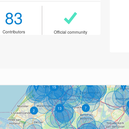
83
Contributors
Official community
12
15
7
13
2