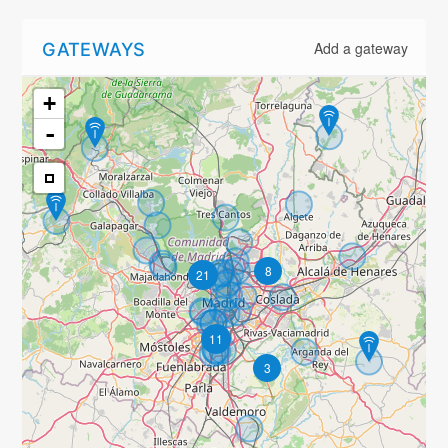
GATEWAYS
Add a gateway
+
-
8
21
11
3