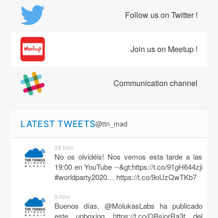
Follow us on Twitter !
Join us on Meetup !
Communication channel
LATEST TWEETS
@ttn_mad
28 Nov
No os olvidéis! Nos vemos esta tarde a las
19:00 en YouTube --&gt;https://t.co/91gH644zji
#worldparty2020…
https://t.co/9oUzQwTKb7
9 Nov
Buenos días, @MolukasLabs ha publicado
este unboxing
https://t.co/QBsjorRa3t
del