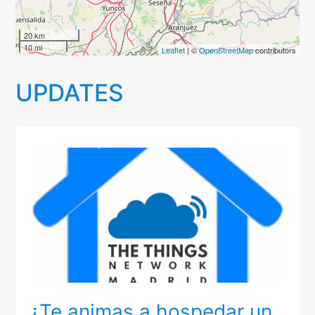
20 km
10 mi
Leaflet
| ©
OpenStreetMap
contributors
UPDATES
¿Te animas a hospedar un