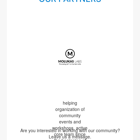
helping
organization of
community
events and
workshops, active
Are you interested in working with our community?
core team since
Leave us a message.