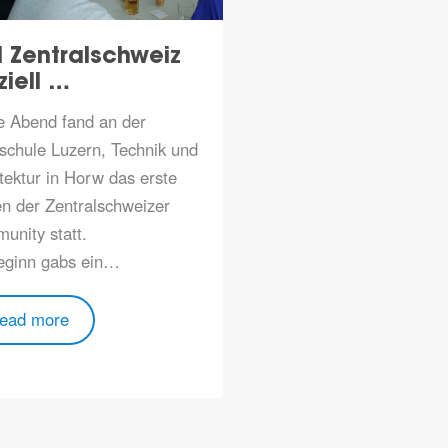
 Zentralschweiz
The Things Ne
iziell …
Zentralsch…
e Abend fand an der
Congratulations on be
schule Luzern, Technik und
official community of 
tektur in Horw das erste
Network!
en der Zentralschweizer
Many thanks to all th
unity statt.
of the community who
eginn gabs ein…
contributed to this su
ead more
Read more