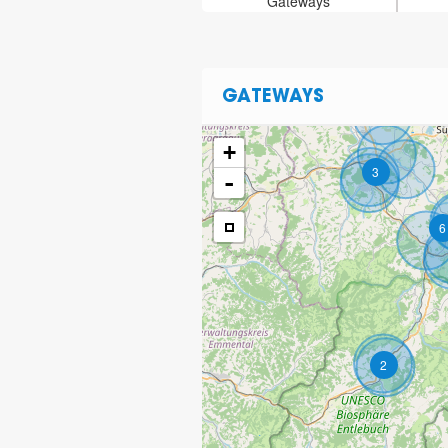
Gateways
GATEWAYS
+
3
-
6
2