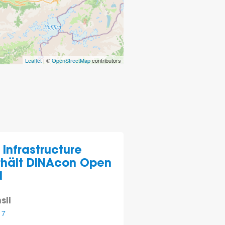
Leaflet
| ©
OpenStreetMap
contributors
Infrastructure
rhält DINAcon Open
d
sli
17