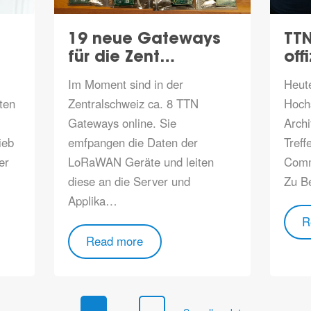
19 neue Gateways
TTN
für die Zent…
off
Im Moment sind in der
Heut
ten
Zentralschweiz ca. 8 TTN
Hoch
Gateways online
. Sie
Archi
ieb
emfpangen die Daten der
Treff
er
LoRaWAN Geräte und leiten
Comm
diese an die Server und
Zu B
Applika…
R
Read more