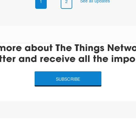
See all updates
1
2
more about The Things Networ
tter and receive all the impo
SUBSCRIBE