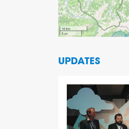
10 km
5 mi
UPDATES