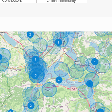
Contributors
Official community
5
8
5
2
3
9
5
13
4
3
2
2