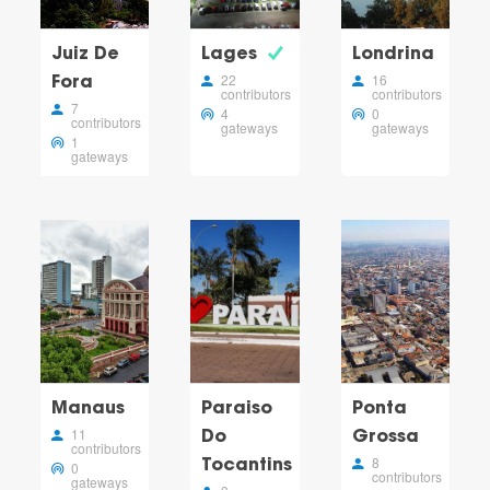
Juiz De
Lages
Londrina
22
16
Fora
contributors
contributors
7
4
0
contributors
gateways
gateways
1
gateways
Manaus
Paraiso
Ponta
11
Do
Grossa
contributors
8
Tocantins
0
contributors
gateways