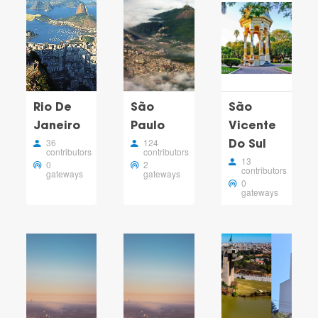
Rio De
São
São
Janeiro
Paulo
Vicente
36
124
Do Sul
contributors
contributors
13
0
2
contributors
gateways
gateways
0
gateways