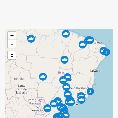
+
-
2
2
2