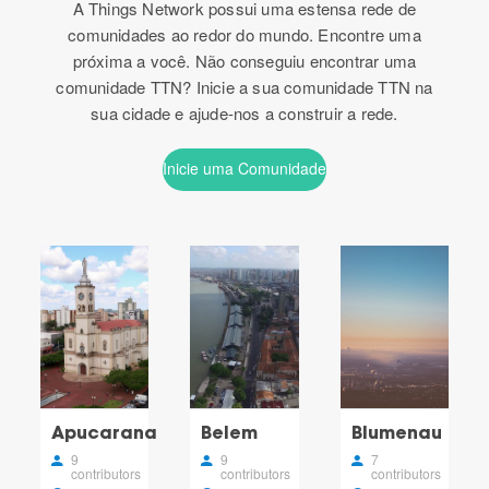
A Things Network possui uma estensa rede de
comunidades ao redor do mundo. Encontre uma
próxima a você. Não conseguiu encontrar uma
comunidade TTN? Inicie a sua comunidade TTN na
sua cidade e ajude-nos a construir a rede.
Inicie uma Comunidade
Apucarana
Belem
Blumenau
9
9
7
contributors
contributors
contributors